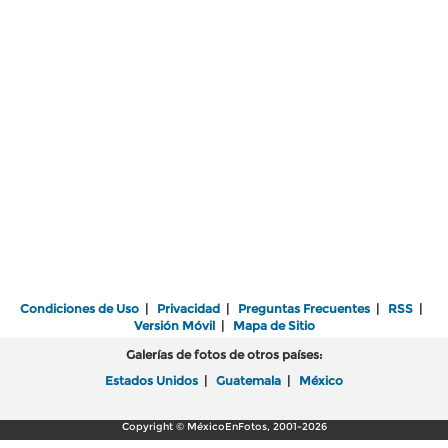
Condiciones de Uso
|
Privacidad
|
Preguntas Frecuentes
|
RSS
|
Versión Móvil
|
Mapa de Sitio
Galerías de fotos de otros países:
Estados Unidos
|
Guatemala
|
México
Copyright © MéxicoEnFotos, 2001-2026