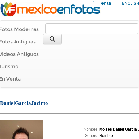
Mi Cuenta
ENGLISH
Fotos Modernas
Fotos Antiguas
Videos Antiguos
Turismo
En Venta
DanielGarciaJacinto
Nombre:
Moises Daniel Garcia 
Género:
Hombre