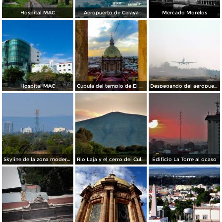
Hospital MAC
Aeropuerto de Celaya
Mercado Morelos
Hospital MAC
Cupula del templo de El Carmen.
Despegando del aeropuerto de Celaya
Skyline de la zona moderna de la ciudad
Rio Laja y el cerro del Culiacán de fondo
Edificio La Torre al ocaso