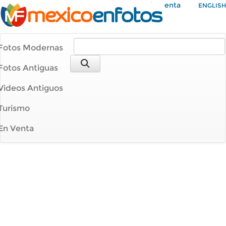
Mi Cuenta
ENGLISH
Fotos Modernas
Fotos Antiguas
Videos Antiguos
Turismo
En Venta