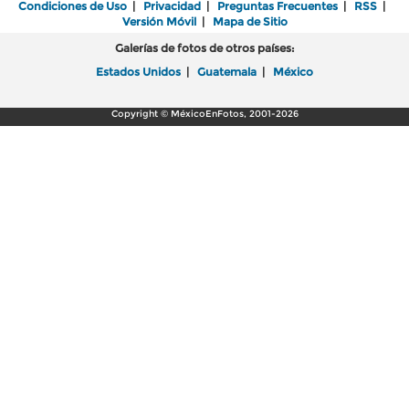
Condiciones de Uso
|
Privacidad
|
Preguntas Frecuentes
|
RSS
|
Versión Móvil
|
Mapa de Sitio
Galerías de fotos de otros países:
Estados Unidos
|
Guatemala
|
México
Copyright © MéxicoEnFotos, 2001-2026