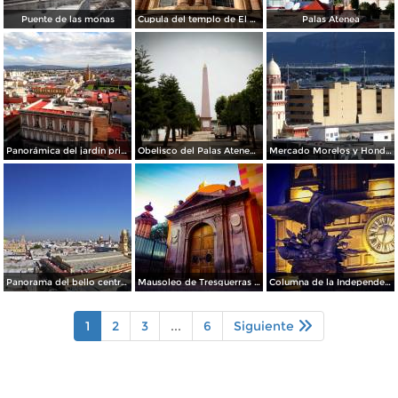
Puente de las monas
Cupula del templo de El Carmen.
Palas Atenea
Panorámica del jardín principal
Obelisco del Palas Atenea Celaya
Mercado Morelos y Honda al fondo
Panorama del bello centro histórico de Celaya
Mausoleo de Tresguerras / Capilla de los Dolores
Columna de la Independencia de noche
1
2
3
...
6
Siguiente