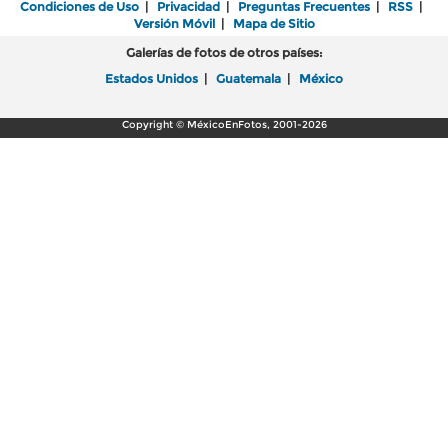
Condiciones de Uso
|
Privacidad
|
Preguntas Frecuentes
|
RSS
|
Versión Móvil
|
Mapa de Sitio
Galerías de fotos de otros países:
Estados Unidos
|
Guatemala
|
México
Copyright © MéxicoEnFotos, 2001-2026