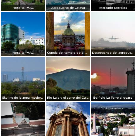
Hospital MAC
Aeropuerto de Celaya
Mercado Morelos
Hospital MAC
Cupula del templo de El Carmen.
Despegando del aeropuerto de Celaya
Skyline de la zona moderna de la ciudad
Rio Laja y el cerro del Culiacán de fondo
Edificio La Torre al ocaso