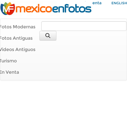
Mi Cuenta
ENGLISH
Fotos Modernas
Fotos Antiguas
Videos Antiguos
Turismo
En Venta