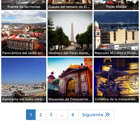
Puente de las monas
Cupula del templo de El Carmen.
Palas Atenea
Panorámica del jardín principal
Obelisco del Palas Atenea Celaya
Mercado Morelos y Honda al fondo
Panorama del bello centro histórico de Celaya
Mausoleo de Tresguerras / Capilla de los Dolores
Columna de la Independencia de noche
1
2
3
...
6
Siguiente