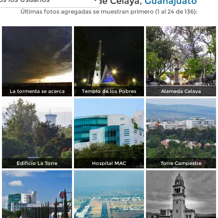
Fotos modernas de Celaya,
Guanajuato
Últimas fotos agregadas se muestran primero (1 al 24 de 136):
La tormenta se acerca
Templo de los Pobres
Alameda Celaya
Edificio La Torre
Hospital MAC
Torre Campestre