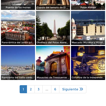
Puente de las monas
Cupula del templo de El Carmen.
Palas Atenea
Panorámica del jardín principal
Obelisco del Palas Atenea Celaya
Mercado Morelos y Honda al fondo
Panorama del bello centro histórico de Celaya
Mausoleo de Tresguerras / Capilla de los Dolores
Columna de la Independencia de noche
1
2
3
...
6
Siguiente