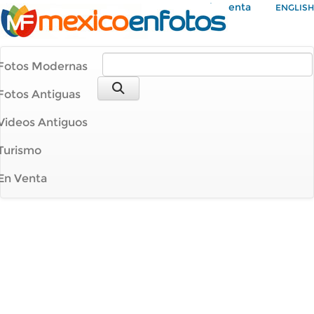
Mi Cuenta
ENGLISH
Fotos Modernas
Fotos Antiguas
Videos Antiguos
Turismo
En Venta