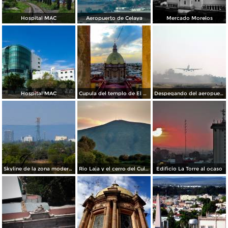
Hospital MAC
Aeropuerto de Celaya
Mercado Morelos
Hospital MAC
Cupula del templo de El Carmen.
Despegando del aeropuerto de Celaya
Skyline de la zona moderna de la ciudad
Rio Laja y el cerro del Culiacán de fondo
Edificio La Torre al ocaso