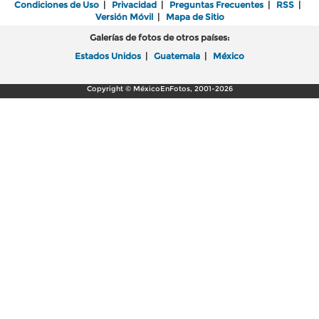
Condiciones de Uso
|
Privacidad
|
Preguntas Frecuentes
|
RSS
|
Versión Móvil
|
Mapa de Sitio
Galerías de fotos de otros países:
Estados Unidos
|
Guatemala
|
México
Copyright © MéxicoEnFotos, 2001-2026