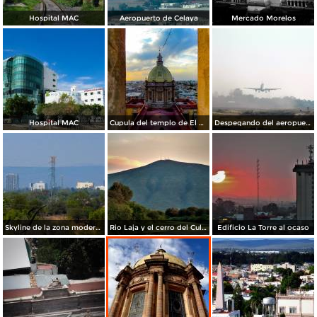
Hospital MAC
Aeropuerto de Celaya
Mercado Morelos
Hospital MAC
Cupula del templo de El Carmen.
Despegando del aeropuerto de Celaya
Skyline de la zona moderna de la ciudad
Rio Laja y el cerro del Culiacán de fondo
Edificio La Torre al ocaso