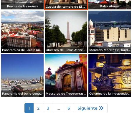
Puente de las monas
Palas Atenea
Cupula del templo de El Carmen.
Panorámica del jardín principal
Obelisco del Palas Atenea Celaya
Mercado Morelos y Honda al fondo
Panorama del bello centro histórico de Celaya
Mausoleo de Tresguerras / Capilla de los Dolores
Columna de la Independencia de noche
1
2
3
...
6
Siguiente