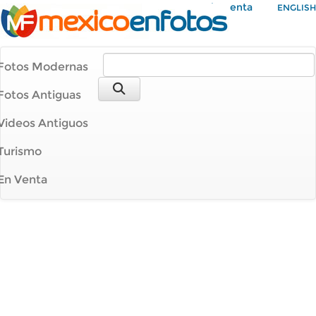
Mi Cuenta
ENGLISH
Fotos Modernas
Fotos Antiguas
Videos Antiguos
Turismo
En Venta