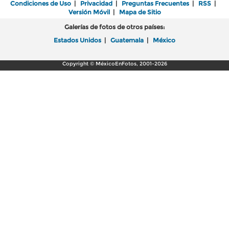
Condiciones de Uso
|
Privacidad
|
Preguntas Frecuentes
|
RSS
|
Versión Móvil
|
Mapa de Sitio
Galerías de fotos de otros países:
Estados Unidos
|
Guatemala
|
México
Copyright © MéxicoEnFotos, 2001-2026