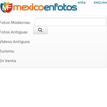
Mi Cuenta
ENGLISH
Fotos Modernas
Fotos Antiguas
Videos Antiguos
Turismo
En Venta