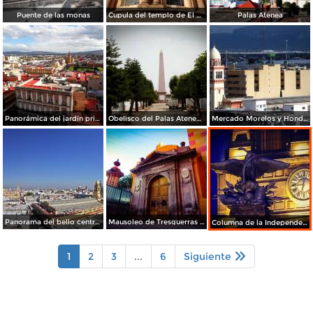
Puente de las monas
Cupula del templo de El Carmen.
Palas Atenea
Panorámica del jardín principal
Obelisco del Palas Atenea Celaya
Mercado Morelos y Honda al fondo
Panorama del bello centro histórico de Celaya
Mausoleo de Tresguerras / Capilla de los Dolores
Columna de la Independencia de noche
1
2
3
...
6
Siguiente