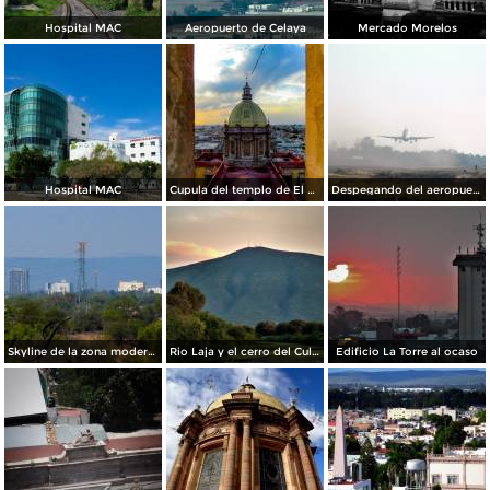
Hospital MAC
Aeropuerto de Celaya
Mercado Morelos
Hospital MAC
Cupula del templo de El Carmen.
Despegando del aeropuerto de Celaya
Skyline de la zona moderna de la ciudad
Rio Laja y el cerro del Culiacán de fondo
Edificio La Torre al ocaso