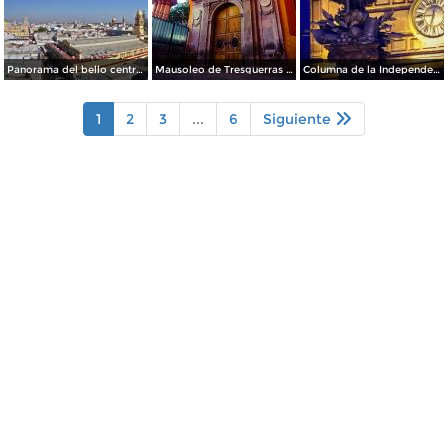
Panorama del bello centro histórico de Celaya
Mausoleo de Tresguerras / Capilla de los Dolores
Columna de la Independencia de noche
1
2
3
...
6
Siguiente