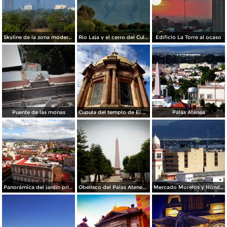
Skyline de la zona moderna de la ciudad
Rio Laja y el cerro del Culiacán de fondo
Edificio La Torre al ocaso
Puente de las monas
Cupula del templo de El Carmen.
Palas Atenea
Panorámica del jardín principal
Obelisco del Palas Atenea Celaya
Mercado Morelos y Honda al fondo