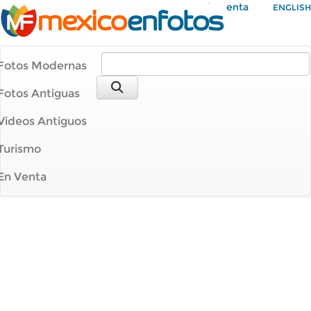
Mi Cuenta
ENGLISH
Fotos Modernas
Fotos Antiguas
Videos Antiguos
Turismo
En Venta