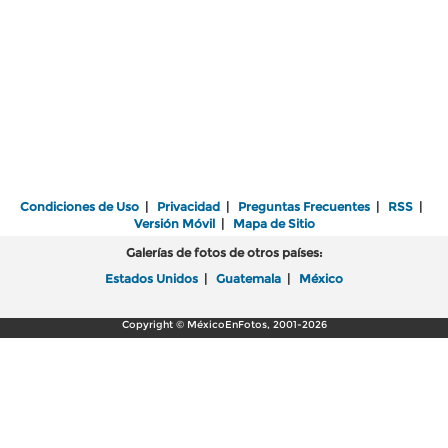
Condiciones de Uso
|
Privacidad
|
Preguntas Frecuentes
|
RSS
|
Versión Móvil
|
Mapa de Sitio
Galerías de fotos de otros países:
Estados Unidos
|
Guatemala
|
México
Copyright © MéxicoEnFotos, 2001-2026