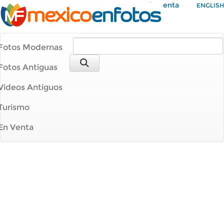
Mi Cuenta
ENGLISH
Fotos Modernas
Fotos Antiguas
Videos Antiguos
Turismo
En Venta