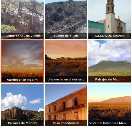
Puente de Ojuela y Mina
puente de ojuela
IGLESIA DE MAPIMI
Una noche en el desierto
Paisajes de Mapimí
Atardecer en Mapimí
Paisajes de Mapimí
Casa abandonada
Vista del Bolsón de Mapimí