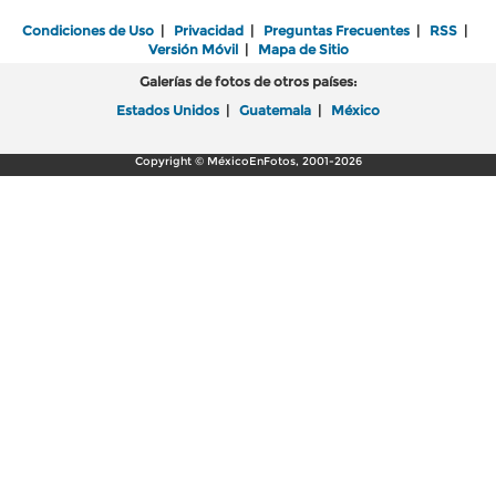
Condiciones de Uso
|
Privacidad
|
Preguntas Frecuentes
|
RSS
|
Versión Móvil
|
Mapa de Sitio
Galerías de fotos de otros países:
Estados Unidos
|
Guatemala
|
México
Copyright © MéxicoEnFotos, 2001-2026