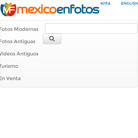
Mi Cuenta
ENGLISH
Fotos Modernas
Fotos Antiguas
Videos Antiguos
Turismo
En Venta