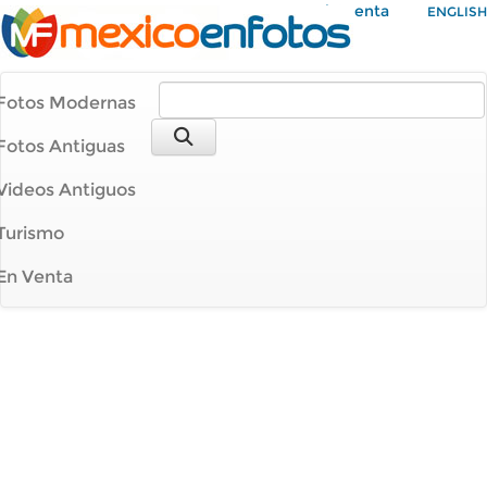
Mi Cuenta
ENGLISH
Fotos Modernas
Fotos Antiguas
Videos Antiguos
Turismo
En Venta