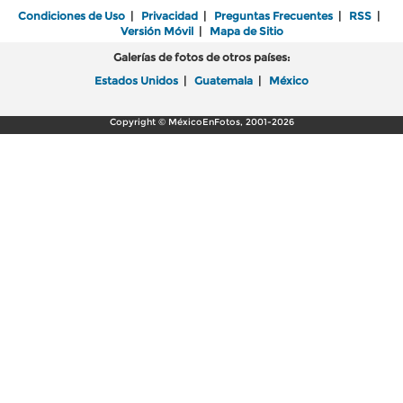
Condiciones de Uso
|
Privacidad
|
Preguntas Frecuentes
|
RSS
|
Versión Móvil
|
Mapa de Sitio
Galerías de fotos de otros países:
Estados Unidos
|
Guatemala
|
México
Copyright © MéxicoEnFotos, 2001-2026