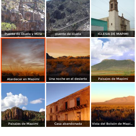
Puente de Ojuela y Mina
puente de ojuela
IGLESIA DE MAPIMI
Una noche en el desierto
Paisajes de Mapimí
Atardecer en Mapimí
Paisajes de Mapimí
Casa abandonada
Vista del Bolsón de Mapimí