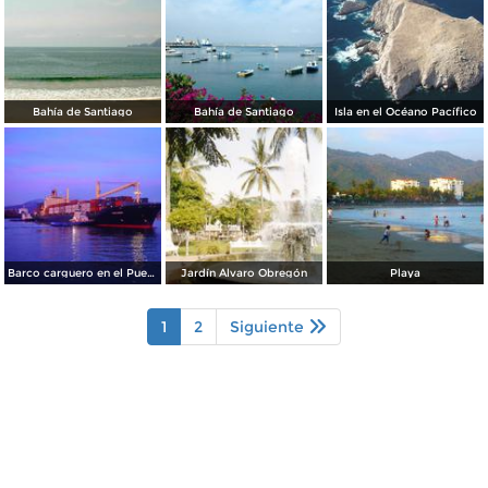
Bahía de Santiago
Bahía de Santiago
Isla en el Océano Pacífico
Barco carguero en el Puerto de Manzanillo
Jardín Álvaro Obregón
Playa
1
2
Siguiente