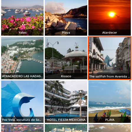
Yates
Playa
Atardecer
ATRACADERO LAS HADAS MANZANILLO
Kiosco
The sailfish from Avenida mexico
Pez Vela, escultura de Sebastian
HOTEL FIESTA MEXICANA
PLAYA