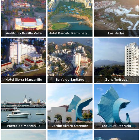
Auditorio Bonilla Valle
Hotel Barcelo Karmina y campo de golf
Las Hadas
Hotel Sierra Manzanillo
Bahía de Santiago
Zona Turística
Puerto de Manzanillo
Jardín Álvaro Obregón
Escultura Pez Vela