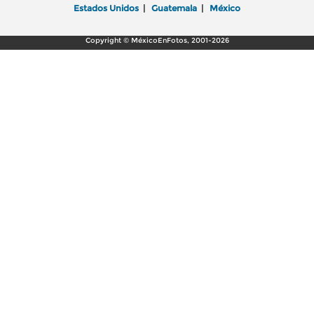
Estados Unidos
|
Guatemala
|
México
Copyright © MéxicoEnFotos, 2001-2026