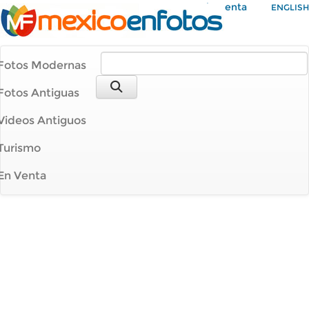
Mi Cuenta
ENGLISH
Fotos Modernas
Fotos Antiguas
Videos Antiguos
Turismo
En Venta