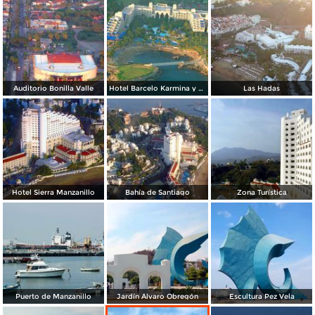
Auditorio Bonilla Valle
Hotel Barcelo Karmina y campo de golf
Las Hadas
Hotel Sierra Manzanillo
Bahía de Santiago
Zona Turística
Puerto de Manzanillo
Jardín Álvaro Obregón
Escultura Pez Vela