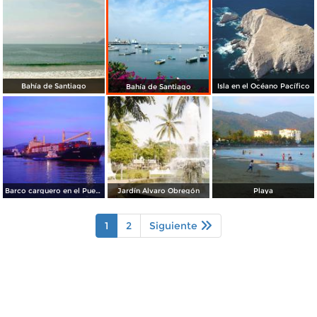
Bahía de Santiago
Isla en el Océano Pacífico
Bahía de Santiago
Barco carguero en el Puerto de Manzanillo
Jardín Álvaro Obregón
Playa
1
2
Siguiente