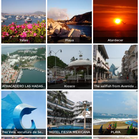
Yates
Playa
Atardecer
ATRACADERO LAS HADAS MANZANILLO
Kiosco
The sailfish from Avenida mexico
Pez Vela, escultura de Sebastian
HOTEL FIESTA MEXICANA
PLAYA