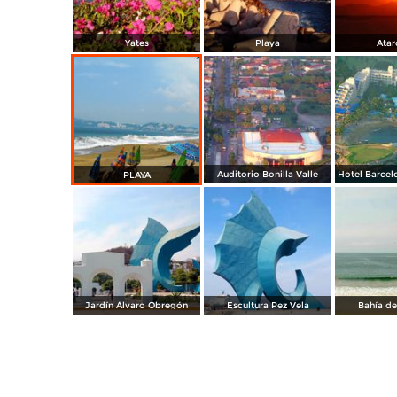
Yates
Playa
Atar
Auditorio Bonilla Valle
PLAYA
Jardín Álvaro Obregón
Escultura Pez Vela
Bahía de