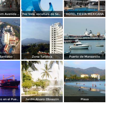
The sailfish from Avenida mexico
Pez Vela, escultura de Sebastian
HOTEL FIESTA MEXICANA
 Santiago
Zona Turística
Puerto de Manzanillo
Barco carguero en el Puerto de Manzanillo
Jardín Álvaro Obregón
Playa