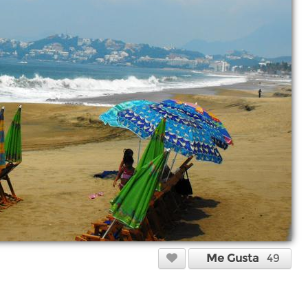
Me Gusta
49