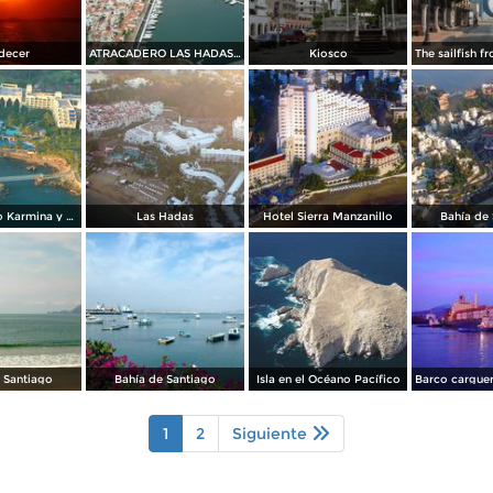
decer
ATRACADERO LAS HADAS MANZANILLO
Kiosco
Hotel Barcelo Karmina y campo de golf
Las Hadas
Hotel Sierra Manzanillo
Bahía de
 Santiago
Bahía de Santiago
Isla en el Océano Pacífico
1
2
Siguiente