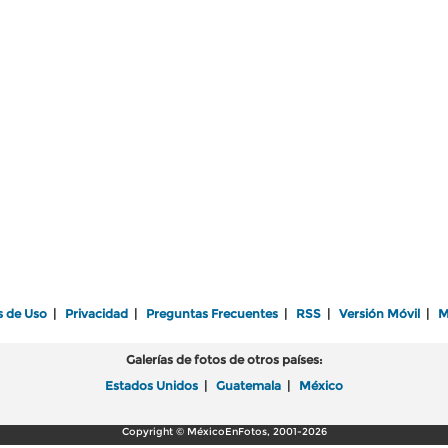
s de Uso
|
Privacidad
|
Preguntas Frecuentes
|
RSS
|
Versión Móvil
|
M
Galerías de fotos de otros países:
Estados Unidos
|
Guatemala
|
México
Copyright © MéxicoEnFotos, 2001-2026