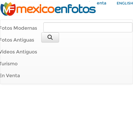
Mi Cuenta
ENGLISH
Fotos Modernas
Fotos Antiguas
Videos Antiguos
Turismo
En Venta