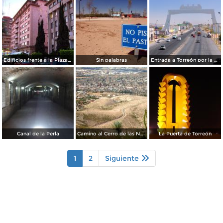
Edificios frente a la Plaza de Armas
Sin palabras
Entrada a Torreón por la carretera a Saltillo
Canal de la Perla
Camino al Cerro de las Noas
La Puerta de Torreón
1
2
Siguiente