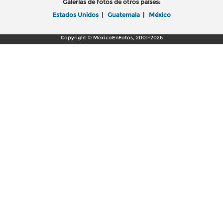
Galerías de fotos de otros países:
Estados Unidos
|
Guatemala
|
México
Copyright © MéxicoEnFotos, 2001-2026