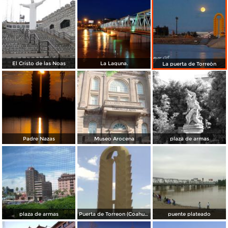
El Cristo de las Noas
La Laguna.
La puerta de Torreòn
Padre Nazas
Museo Arocena
plaza de armas
plaza de armas
Puerta de Torreon (Coahuila)
puente plateado