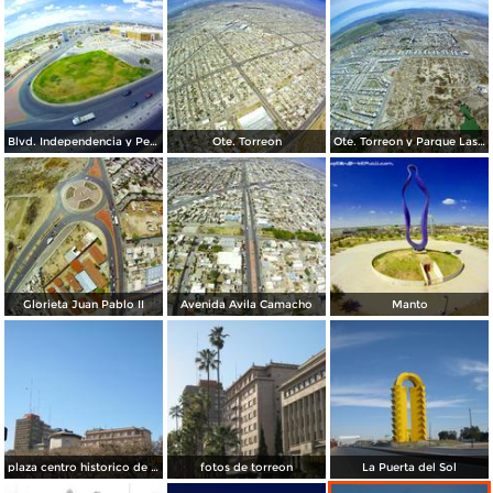
Blvd. Independencia y Periferico
Ote. Torreon
Ote. Torreon y Parque Las Etnias
Glorieta Juan Pablo II
Avenida Avila Camacho
Manto
plaza centro historico de torreon
fotos de torreon
La Puerta del Sol