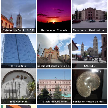
Catedral de Saltillo (HDR)
Atardecer en Coahuila
Tecnologico Regional de Saltillo
Torre Saltillo
iglesia del santo cristo del ojo de agua
SALTILLO
¿y la ventana?
Palacio de Gobierno
Fòsiles en museo del desierto