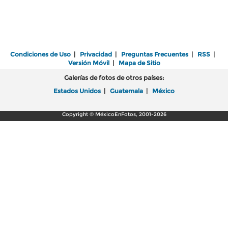
Condiciones de Uso
|
Privacidad
|
Preguntas Frecuentes
|
RSS
|
Versión Móvil
|
Mapa de Sitio
Galerías de fotos de otros países:
Estados Unidos
|
Guatemala
|
México
Copyright © MéxicoEnFotos, 2001-2026