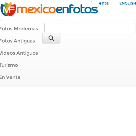
Mi Cuenta
ENGLISH
Fotos Modernas
Fotos Antiguas
Videos Antiguos
Turismo
En Venta