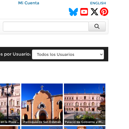
Mi Cuenta
ENGLISH
s por Usuario:
Fuente y farol en la Plaza de Armas
Parroquia de San Esteban
Palacio de Gobierno y Plaza Principal