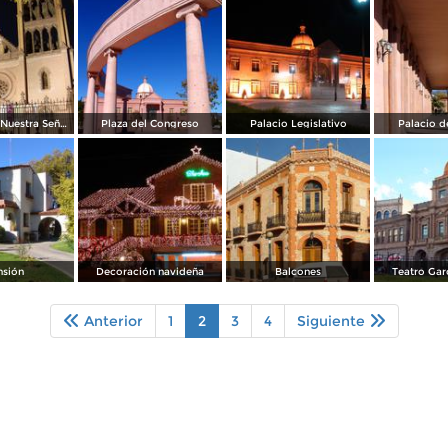
Santuario de Nuestra Señora de Guadalupe
Plaza del Congreso
Palacio Legislativo
Palacio d
sión
Decoración navideña
Balcones
Teatro Garc
Anterior
1
2
3
4
Siguiente