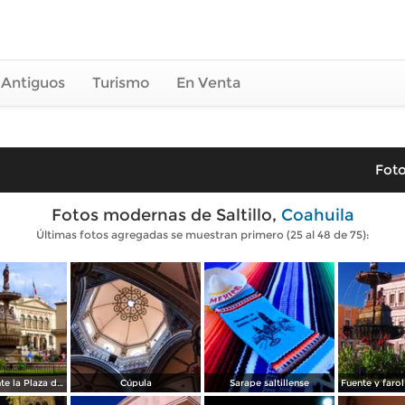
 Antiguos
Turismo
En Venta
Foto
Fotos modernas de Saltillo,
Coahuila
Últimas fotos agregadas se muestran primero (25 al 48 de 75):
Casino y fuente la Plaza de Armas
Cúpula
Sarape saltillense