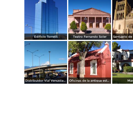
Edificio Torrelit
Teatro Fernando Soler
Distribuidor Vial Venustiano Carranza
Oficinas de la antigua estación de ferrocarril
Man