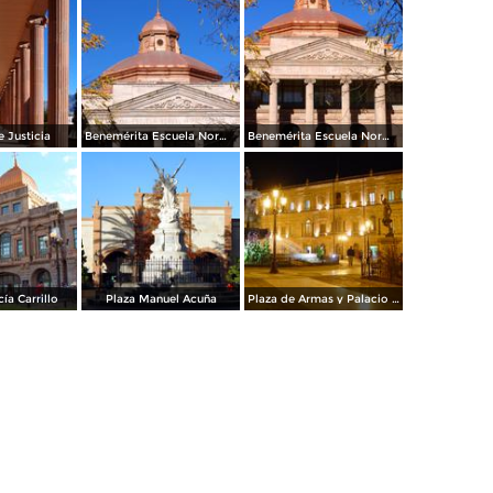
e Justicia
Benemérita Escuela Normal de Coahuila
Benemérita Escuela Normal de Coahuila
ía Carrillo
Plaza Manuel Acuña
Plaza de Armas y Palacio de Gobierno