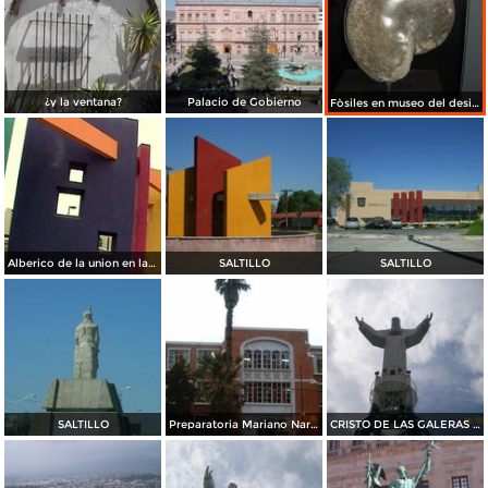
¿y la ventana?
Palacio de Gobierno
Fòsiles en museo del desierto
Alberico de la union en la Gran Plaza
SALTILLO
SALTILLO
SALTILLO
Preparatoria Mariano Narvaez
CRISTO DE LAS GALERAS 01