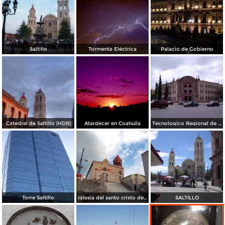
Saltillo
Tormenta Eléctrica
Palacio de Gobierno
Catedral de Saltillo (HDR)
Atardecer en Coahuila
Tecnologico Regional de Saltillo
Torre Saltillo
iglesia del santo cristo del ojo de agua
SALTILLO