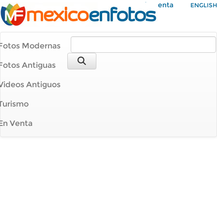
Mi Cuenta
ENGLISH
Fotos Modernas
Fotos Antiguas
Videos Antiguos
Turismo
En Venta