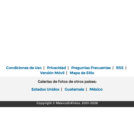
Condiciones de Uso
|
Privacidad
|
Preguntas Frecuentes
|
RSS
|
Versión Móvil
|
Mapa de Sitio
Galerías de fotos de otros países:
Estados Unidos
|
Guatemala
|
México
Copyright © MéxicoEnFotos, 2001-2026