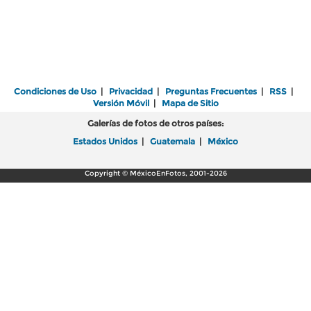
Condiciones de Uso
|
Privacidad
|
Preguntas Frecuentes
|
RSS
|
Versión Móvil
|
Mapa de Sitio
Galerías de fotos de otros países:
Estados Unidos
|
Guatemala
|
México
Copyright © MéxicoEnFotos, 2001-2026