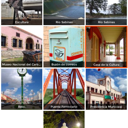
Escultura
Rio Sabinas
Río Sabinas
Museo Nacional del Carbón
Buzón de correos
Casa de la Cultura
Reloj
Puente Ferroviario
Presidencia Municipal