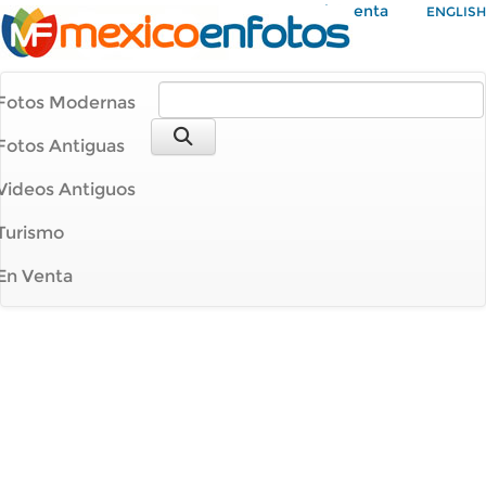
Mi Cuenta
ENGLISH
Fotos Modernas
Fotos Antiguas
Videos Antiguos
Turismo
En Venta