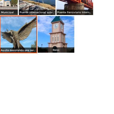
a Municipal
Puente internacional sobre el río Bravo
Puente Ferroviario Internacional
Reloj
Águila devorando una serpiente