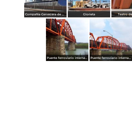
Compañía Cervecera de Coahuila
Glorieta
Teatro de
Puente ferroviario internacional
Puente ferroviario internacional