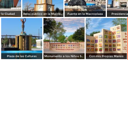
 la Ciudad
Reloj público en la Macroplaza
Fuente en la Macroplaza
Presidenci
Plaza de las Culturas
Monumento a los Niños Sobresalientes de Piedras Negras
Con mis Propias Manos