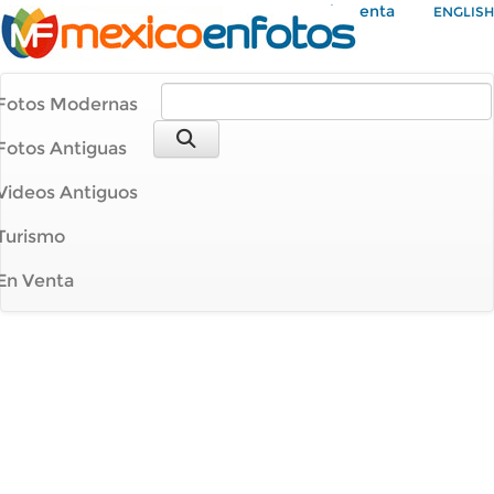
Mi Cuenta
ENGLISH
Fotos Modernas
Fotos Antiguas
Videos Antiguos
Turismo
En Venta