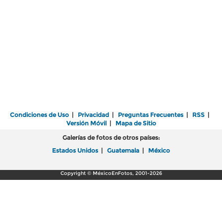
Condiciones de Uso
|
Privacidad
|
Preguntas Frecuentes
|
RSS
|
Versión Móvil
|
Mapa de Sitio
Galerías de fotos de otros países:
Estados Unidos
|
Guatemala
|
México
Copyright © MéxicoEnFotos, 2001-2026