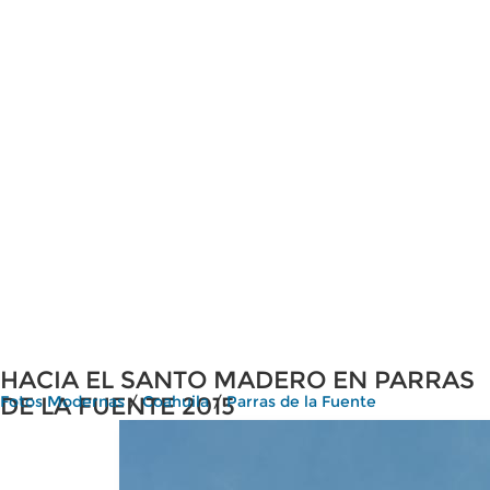
HACIA EL SANTO MADERO EN PARRAS
DE LA FUENTE 2015
Fotos Modernas
/
Coahuila
/
Parras de la Fuente