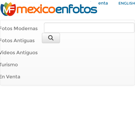
Mi Cuenta
ENGLISH
Fotos Modernas
Fotos Antiguas
Videos Antiguos
Turismo
En Venta