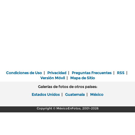
Condiciones de Uso
|
Privacidad
|
Preguntas Frecuentes
|
RSS
|
Versión Móvil
|
Mapa de Sitio
Galerías de fotos de otros países:
Estados Unidos
|
Guatemala
|
México
Copyright © MéxicoEnFotos, 2001-2026