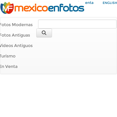
Mi Cuenta
ENGLISH
Fotos Modernas
Fotos Antiguas
Videos Antiguos
Turismo
En Venta