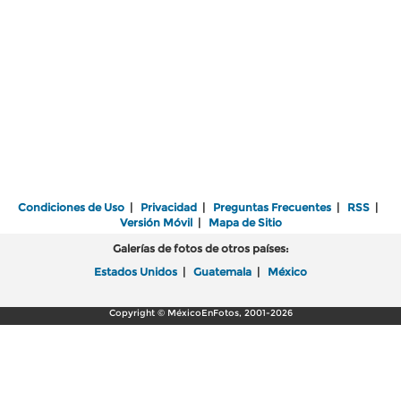
Condiciones de Uso
|
Privacidad
|
Preguntas Frecuentes
|
RSS
|
Versión Móvil
|
Mapa de Sitio
Galerías de fotos de otros países:
Estados Unidos
|
Guatemala
|
México
Copyright © MéxicoEnFotos, 2001-2026