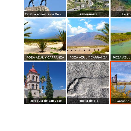
Estatua ecuestre de Venustiano Carranza
Panorámica
La Po
POZA AZUL Y CARRANZA
POZA AZUL Y CARRANZA
POZA AZUL
Parroquia de San José
Huella de pie
Santuario 