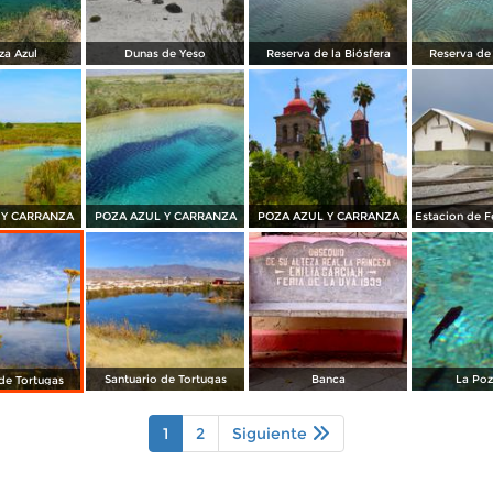
za Azul
Dunas de Yeso
Reserva de la Biósfera
Reserva de 
 Y CARRANZA
POZA AZUL Y CARRANZA
POZA AZUL Y CARRANZA
Santuario de Tortugas
Banca
La Poz
de Tortugas
1
2
Siguiente