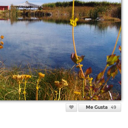
Me Gusta
49