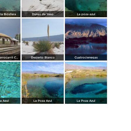
la Biósfera
Dunas de Yeso
La poza azul
Estacion de Ferrocarril Cuatro Cienegas
Desierto Blanco
Cuatrocienegas
a Azul
La Poza Azul
La Poza Azul