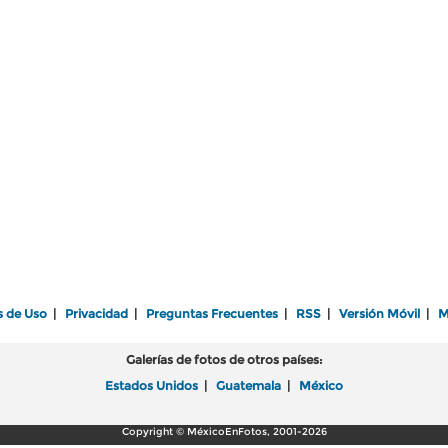
s de Uso
|
Privacidad
|
Preguntas Frecuentes
|
RSS
|
Versión Móvil
|
M
Galerías de fotos de otros países:
Estados Unidos
|
Guatemala
|
México
Copyright © MéxicoEnFotos, 2001-2026