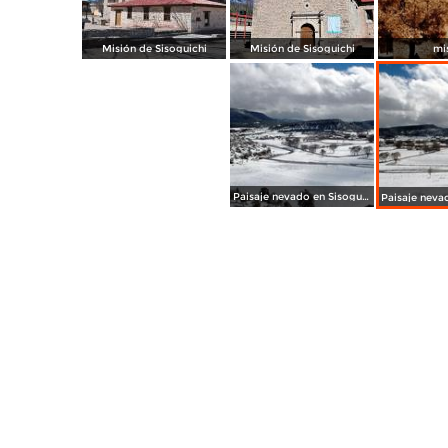
Misión de Sisoguichi
Misión de Sisoguichi
mi
Paisaje nevado en Sisoguichi