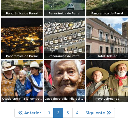
Panorámica de Parral
Panorámica de Parral
Panorámica de Parral
Panorámica de Parral
Panorámica de Parral
Hotel Hidalgo
Guadalupe Villa (al centro), hija del General Francisco Villa.
Guadalupe Villa, hija del General Francisco Villa
Revolucionarios
Anterior
1
2
3
4
Siguiente