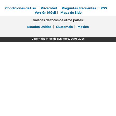
Condiciones de Uso
|
Privacidad
|
Preguntas Frecuentes
|
RSS
|
Versión Móvil
|
Mapa de Sitio
Galerías de fotos de otros países:
Estados Unidos
|
Guatemala
|
México
Copyright © MéxicoEnFotos, 2001-2026