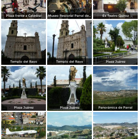
Plaza frente a Catedral
Museo Regional Parral de Antaño
Ex Teatro Quiroz
Templo del Rayo
Templo del Rayo
Plaza Juárez
Plaza Juárez
Plaza Juárez
Panorámica de Parral