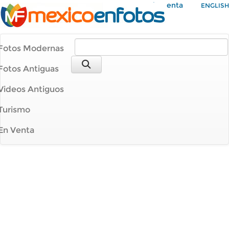
Mi Cuenta
ENGLISH
Fotos Modernas
Fotos Antiguas
Videos Antiguos
Turismo
En Venta