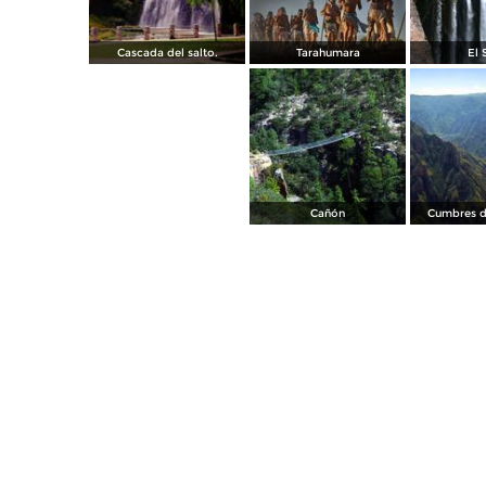
Cascada del salto.
Tarahumara
El 
Cañón
Cumbres d