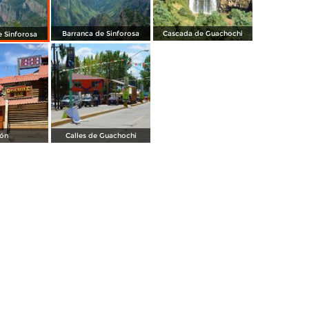
Barranca de Sinforosa
Cascada de Guachochi
e Sinforosa
lón
Calles de Guachochi