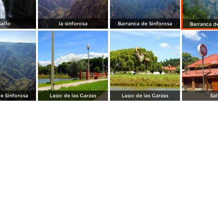
Salto
la sinforosa
Barranca de Sinforosa
Barranca d
e Sinforosa
Lago de las Garzas
Lago de las Garzas
Sa