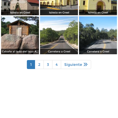
Iglesia en Creel
Iglesia en Creel
Iglesia en Creel
Cabaña al lado del lago Arareko
Carretera a Creel
Carretera a Creel
1
2
3
4
Siguiente