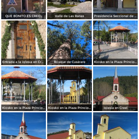
QUE BONITO ES CREEL
Valle de Las Ranas
Presidencia Seccional de Creel
Entrada a la iglesia en Creel
Bosque de Cusárare
Kiosko en la Plaza Principal de Creel
Kiosko en la Plaza Principal de Creel
Kiosko en la Plaza Principal de Creel
Iglesia en Creel