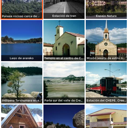
Estación de tren
Espejo Natura
Paisaje rocoso cerca de Creel
Lago de arareko
Templo en el centro de Creel, Chihuahua. 2002
Misión jesuita de estilo neogótico. Creel, Chihuahua. 2002
Indígena Tarahumara en el Lago de Arareco, Chihuahua. 2002
Parte sur del valle de Creel, Chihuahua
Estación del CHEPE. Creel, Chihuahua.