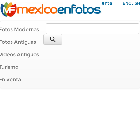
Mi Cuenta
ENGLISH
Fotos Modernas
Fotos Antiguas
Videos Antiguos
Turismo
En Venta