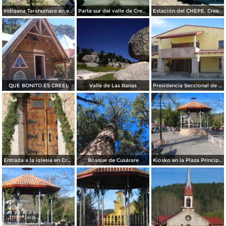
Indígena Tarahumara en el Lago de Arareco, Chihuahua. 2002
Parte sur del valle de Creel, Chihuahua
Estación del CHEPE. Creel, Chihuahua.
QUE BONITO ES CREEL
Valle de Las Ranas
Presidencia Seccional de Creel
Entrada a la iglesia en Creel
Bosque de Cusárare
Kiosko en la Plaza Principal de Creel