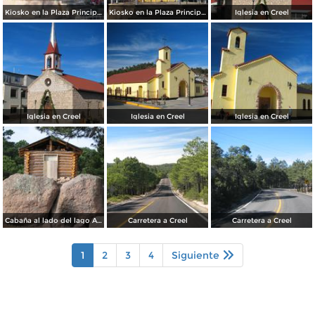
Kiosko en la Plaza Principal de Creel
Kiosko en la Plaza Principal de Creel
Iglesia en Creel
Iglesia en Creel
Iglesia en Creel
Iglesia en Creel
Cabaña al lado del lago Arareko
Carretera a Creel
Carretera a Creel
1
2
3
4
Siguiente