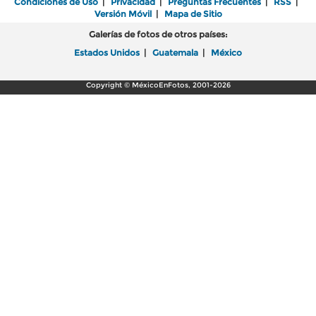
Condiciones de Uso
|
Privacidad
|
Preguntas Frecuentes
|
RSS
|
Versión Móvil
|
Mapa de Sitio
Galerías de fotos de otros países:
Estados Unidos
|
Guatemala
|
México
Copyright © MéxicoEnFotos, 2001-2026