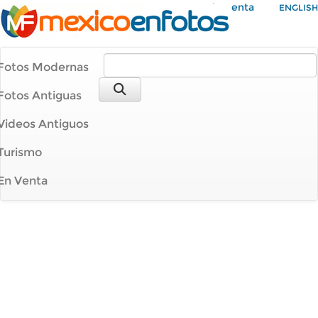
Mi Cuenta
ENGLISH
Fotos Modernas
Fotos Antiguas
Videos Antiguos
Turismo
En Venta