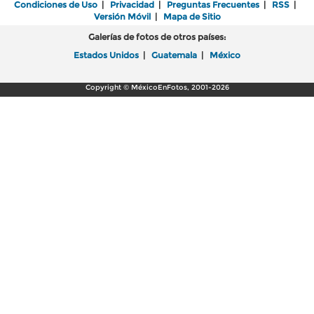
Condiciones de Uso
|
Privacidad
|
Preguntas Frecuentes
|
RSS
|
Versión Móvil
|
Mapa de Sitio
Galerías de fotos de otros países:
Estados Unidos
|
Guatemala
|
México
Copyright © MéxicoEnFotos, 2001-2026