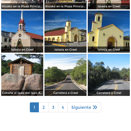
Kiosko en la Plaza Principal de Creel
Kiosko en la Plaza Principal de Creel
Iglesia en Creel
Iglesia en Creel
Iglesia en Creel
Iglesia en Creel
Cabaña al lado del lago Arareko
Carretera a Creel
Carretera a Creel
1
2
3
4
Siguiente