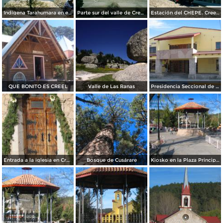
Indígena Tarahumara en el Lago de Arareco, Chihuahua. 2002
Parte sur del valle de Creel, Chihuahua
Estación del CHEPE. Creel, Chihuahua.
QUE BONITO ES CREEL
Valle de Las Ranas
Presidencia Seccional de Creel
Entrada a la iglesia en Creel
Bosque de Cusárare
Kiosko en la Plaza Principal de Creel