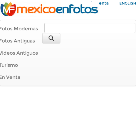
Mi Cuenta
ENGLISH
Fotos Modernas
Fotos Antiguas
Videos Antiguos
Turismo
En Venta