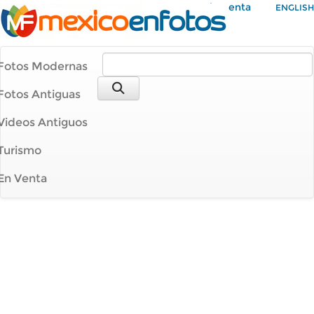
Mi Cuenta
ENGLISH
Fotos Modernas
Fotos Antiguas
Videos Antiguos
Turismo
En Venta