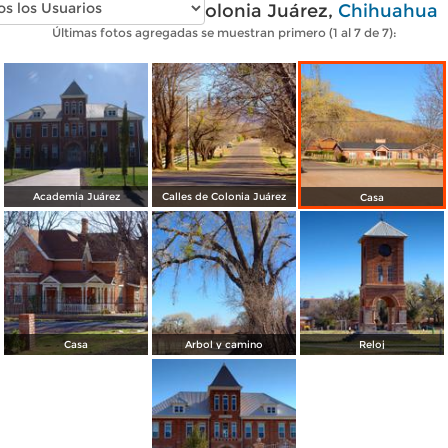
Fotos modernas de Colonia Juárez,
Chihuahua
Últimas fotos agregadas se muestran primero (1 al 7 de 7):
Academia Juárez
Calles de Colonia Juárez
Casa
Casa
Arbol y camino
Reloj