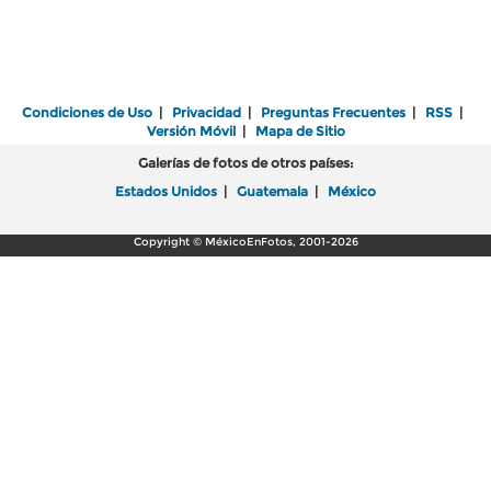
Condiciones de Uso
|
Privacidad
|
Preguntas Frecuentes
|
RSS
|
Versión Móvil
|
Mapa de Sitio
Galerías de fotos de otros países:
Estados Unidos
|
Guatemala
|
México
Copyright © MéxicoEnFotos, 2001-2026