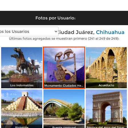
Fotos por Usuario:
Fotos modernas de Ciudad Juárez,
Chihuahua
Últimas fotos agregadas se muestran primero (241 al 249 de 249):
Los Indomables
Acueducto
Monumento Ciudades Hermanas
Pirámide
Puente peatonal
Réplica del Arco del Triunfo