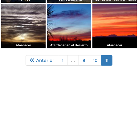
Atardecer
Atardecer en el desierto
Atardecer
Anterior
1
...
9
10
11