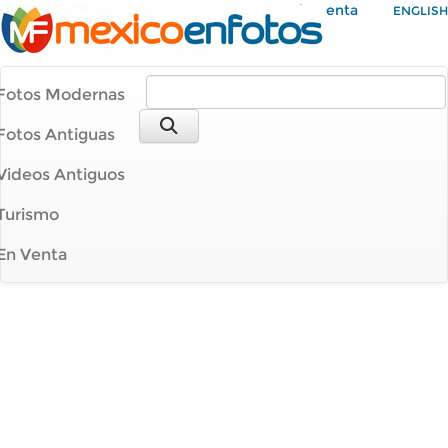
Mi Cuenta
ENGLISH
Fotos Modernas
Fotos Antiguas
Videos Antiguos
Turismo
En Venta