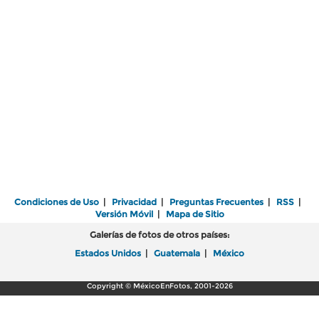
Condiciones de Uso
|
Privacidad
|
Preguntas Frecuentes
|
RSS
|
Versión Móvil
|
Mapa de Sitio
Galerías de fotos de otros países:
Estados Unidos
|
Guatemala
|
México
Copyright © MéxicoEnFotos, 2001-2026