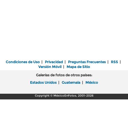
Condiciones de Uso
|
Privacidad
|
Preguntas Frecuentes
|
RSS
|
Versión Móvil
|
Mapa de Sitio
Galerías de fotos de otros países:
Estados Unidos
|
Guatemala
|
México
Copyright © MéxicoEnFotos, 2001-2026