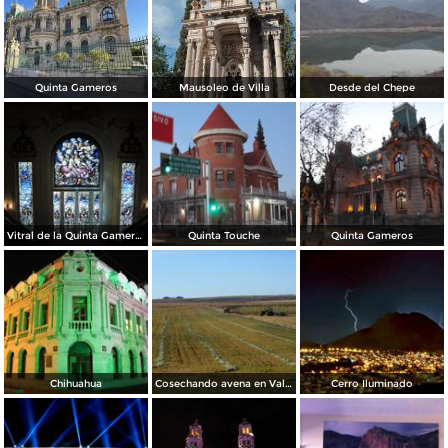
Quinta Gameros
Mausoleo de Villa
Desde del Chepe
Vitral de la Quinta Gameros / 2011
Quinta Touche
Quinta Gameros
Chihuahua
Cosechando avena en Valles de Chihuahua
Cerro Iluminado