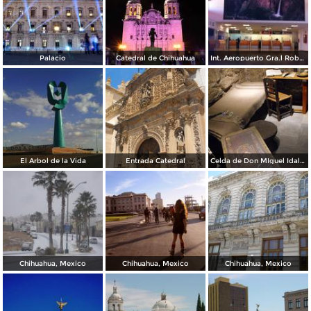
Palacio
Catedral de Chihuahua
Int. Aeropuerto Gra.l Roberto Fierro V.
El Arbol de la Vida
Entrada Catedral
Celda de Don MIguel Idalgo y Costilla
Chihuahua, Mexico
Chihuahua, Mexico
Chihuahua, Mexico