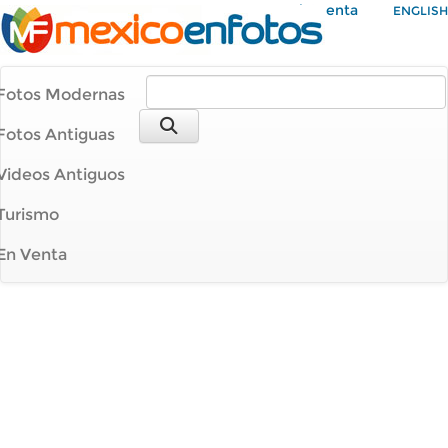
Mi Cuenta
ENGLISH
Fotos Modernas
Fotos Antiguas
Videos Antiguos
Turismo
En Venta