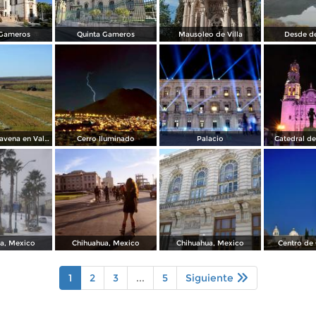
 Gameros
Quinta Gameros
Mausoleo de Villa
Desde d
Cosechando avena en Valles de Chihuahua
Cerro Iluminado
Palacio
Catedral d
a, Mexico
Chihuahua, Mexico
Chihuahua, Mexico
Centro de
1
2
3
...
5
Siguiente