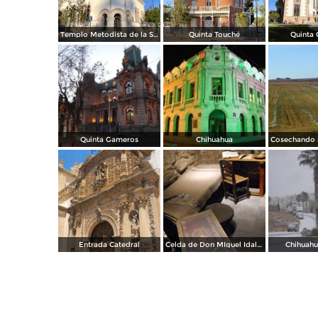
Templo Metodista de la Santísima Trinidad.
Quinta Touché
Quinta
Quinta Gameros
Chihuahua
Entrada Catedral
Celda de Don MIguel Idalgo y Costilla
Chihuahu