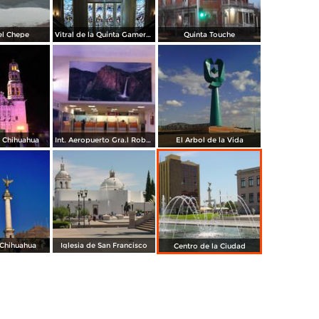
el Chepe
Vitral de la Quinta Gameros / 2011
Quinta Touche
e Chihuahua
Int. Aeropuerto Gra.l Roberto Fierro V.
El Arbol de la Vida
 Chihuahua
Iglesia de San Francisco
Centro de la Ciudad