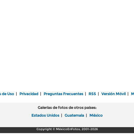
s de Uso
|
Privacidad
|
Preguntas Frecuentes
|
RSS
|
Versión Móvil
|
M
Galerías de fotos de otros países:
Estados Unidos
|
Guatemala
|
México
Copyright © MéxicoEnFotos, 2001-2026