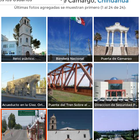
Fotos modernas de Camargo,
Chihuahua
Últimas fotos agregadas se muestran primero (1 al 24 de 24):
Reloj público.
Bandera Nacional
Puerta de Camargo
Acueducto en la Glez. Ortega
Puente del Tren Sobre el Rio Florido
Direccion de Seguridad Publica Municipal