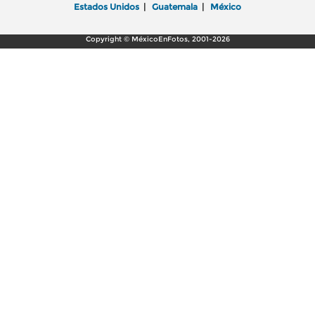
Estados Unidos
|
Guatemala
|
México
Copyright © MéxicoEnFotos, 2001-2026