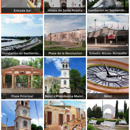
Iglesia de Santa Rosalia
Inundacion en Septiembre del 2008
Entrada Sur
Inundacion en Septiembre del 2008
Plaza de la Revolucion
Estadio Alonso Ronquillo
Plaza Principal
Reloj y Presidencia Municipal
Reloj