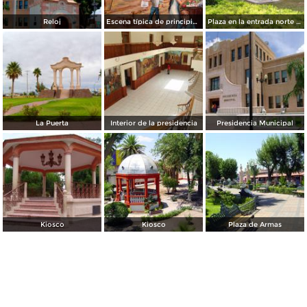
Reloj
Escena típica de principios del siglo XX
Plaza en la entrada norte de Camargo
La Puerta
Interior de la presidencia
Presidencia Municipal
Kiosco
Kiosco
Plaza de Armas