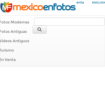
Mi Cuenta
ENGLISH
Fotos Modernas
Fotos Antiguas
Videos Antiguos
Turismo
En Venta