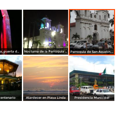
Fuente Atzacua, puerta de Centroamérica. Julio/2015
Nocturna de la Parroquia de San Agustín. Diciembre/2014
Parroquia de San Agustín. Julio/2014
centenario
Atardecer en Playa Linda
Presidencia Municipal