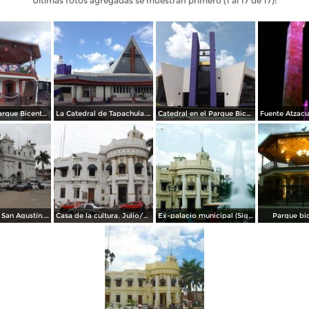
Últimas fotos agregadas se muestran primero (1 al 17 de 17):
Kiosco del Parque Bicentenario. Diciembre/2016
La Catedral de Tapachula. Diciembre/2016
Catedral en el Parque Bicentenario. Julio/2015
Parroquia de San Agustín. Julio/2014
Casa de la cultura. Julio/2014
Ex-palacio municipal (Siglo XX). Tapachula. 2002
Parque bi