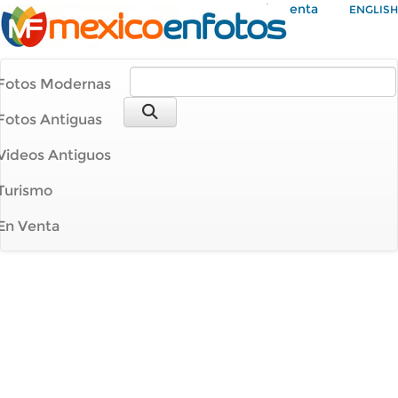
Mi Cuenta
ENGLISH
Fotos Modernas
Fotos Antiguas
Videos Antiguos
Turismo
En Venta