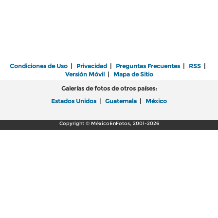
Condiciones de Uso
|
Privacidad
|
Preguntas Frecuentes
|
RSS
|
Versión Móvil
|
Mapa de Sitio
Galerías de fotos de otros países:
Estados Unidos
|
Guatemala
|
México
Copyright © MéxicoEnFotos, 2001-2026