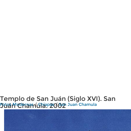
Templo de San Juán (Siglo XVI). San
Juán Chamula. 2002
Fotos Modernas
/
Chiapas
/
San Juan Chamula