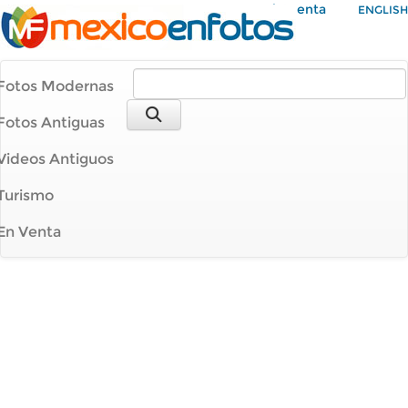
Mi Cuenta
ENGLISH
Fotos Modernas
Fotos Antiguas
Videos Antiguos
Turismo
En Venta