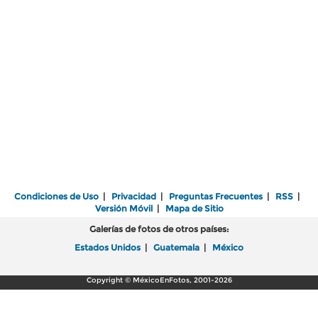
Condiciones de Uso
|
Privacidad
|
Preguntas Frecuentes
|
RSS
|
Versión Móvil
|
Mapa de Sitio
Galerías de fotos de otros países:
Estados Unidos
|
Guatemala
|
México
Copyright © MéxicoEnFotos, 2001-2026