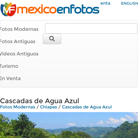
Mi Cuenta
ENGLISH
Fotos Modernas
Fotos Antiguas
Videos Antiguos
Turismo
En Venta
Cascadas de Agua Azul
Fotos Modernas
/
Chiapas
/
Cascadas de Agua Azul