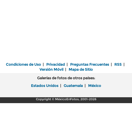
Condiciones de Uso
|
Privacidad
|
Preguntas Frecuentes
|
RSS
|
Versión Móvil
|
Mapa de Sitio
Galerías de fotos de otros países:
Estados Unidos
|
Guatemala
|
México
Copyright © MéxicoEnFotos, 2001-2026