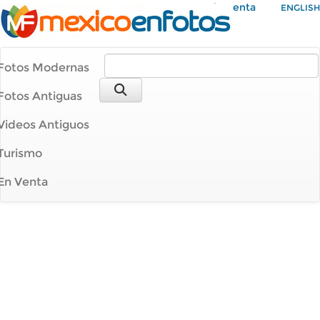
Mi Cuenta
ENGLISH
Fotos Modernas
Fotos Antiguas
Videos Antiguos
Turismo
En Venta