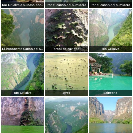
Río Grijalva a su paso por el cañón del sumidero. 2002
Por el cañon del sumidero
Por el cañon del sumidero
El imponente Cañon del Sumiero
arbol de navidad
Río Grijalva
Río Grijalva
Aves
Balneario