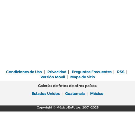
Condiciones de Uso
|
Privacidad
|
Preguntas Frecuentes
|
RSS
|
Versión Móvil
|
Mapa de Sitio
Galerías de fotos de otros países:
Estados Unidos
|
Guatemala
|
México
Copyright © MéxicoEnFotos, 2001-2026