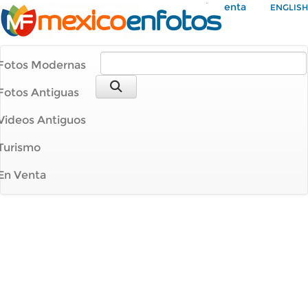
Mi Cuenta
ENGLISH
Fotos Modernas
Fotos Antiguas
Videos Antiguos
Turismo
En Venta