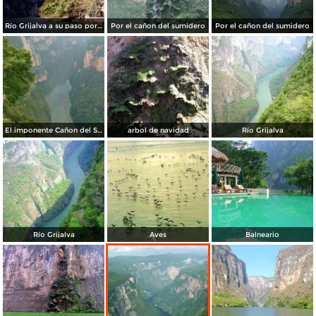
Río Grijalva a su paso por el cañón del sumidero. 2002
Por el cañon del sumidero
Por el cañon del sumidero
El imponente Cañon del Sumiero
arbol de navidad
Río Grijalva
Río Grijalva
Aves
Balneario