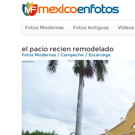
Fotos Modernas
Fotos Antiguas
Videos
el pacio recien remodelado
Fotos Modernas
/
Campeche
/
Escárcega