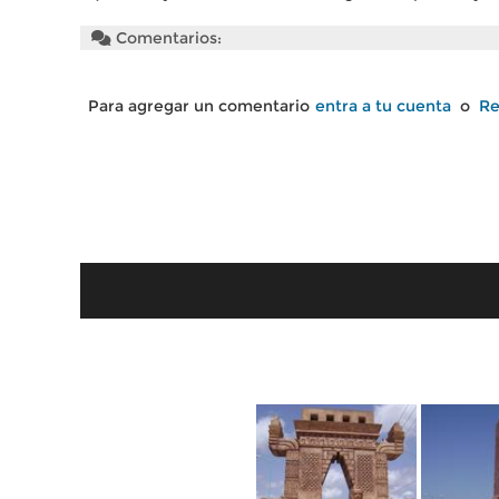
Comentarios:
Para agregar un comentario
entra a tu cuenta
o
Re