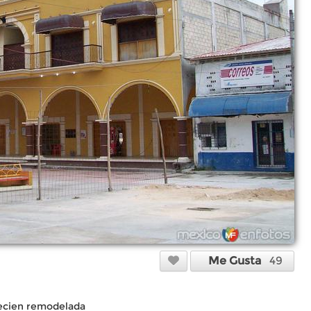
Me Gusta
49
 recien remodelada