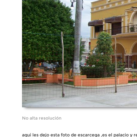
No alta resolución
aqui les dejo esta foto de escarcega ,es el palacio y