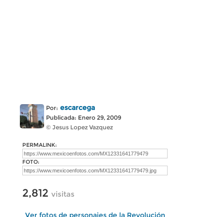
escarcega
Por:
Publicada: Enero 29, 2009
© Jesus Lopez Vazquez
PERMALINK:
FOTO:
2,812
visitas
Ver fotos de personajes de la Revolución