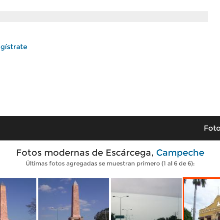
gístrate
Foto
Fotos modernas de Escárcega,
Campeche
Últimas fotos agregadas se muestran primero (1 al 6 de 6):