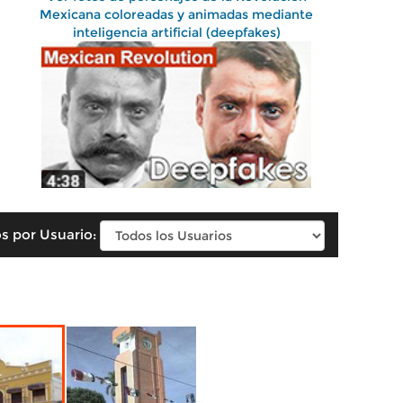
Mexicana coloreadas y animadas mediante
inteligencia artificial (deepfakes)
s por Usuario: