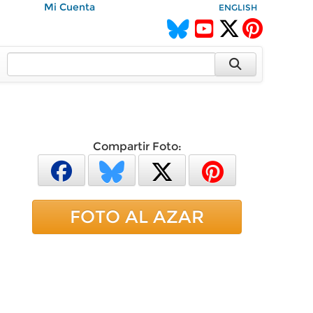
Mi Cuenta
ENGLISH
Compartir Foto:
FOTO AL AZAR