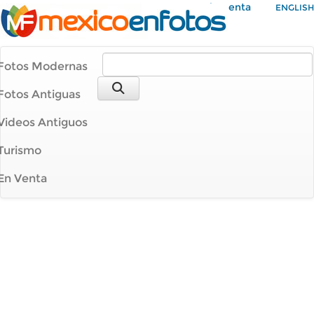
Mi Cuenta
ENGLISH
Fotos Modernas
Fotos Antiguas
Videos Antiguos
Turismo
En Venta