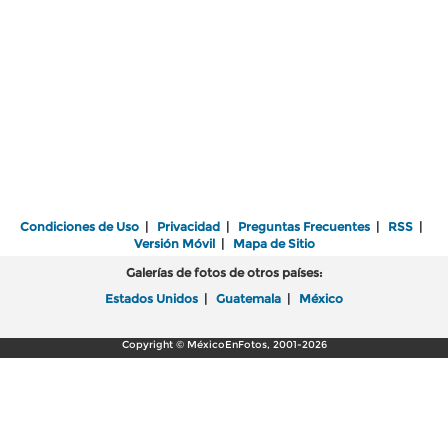
Condiciones de Uso
|
Privacidad
|
Preguntas Frecuentes
|
RSS
|
Versión Móvil
|
Mapa de Sitio
Galerías de fotos de otros países:
Estados Unidos
|
Guatemala
|
México
Copyright © MéxicoEnFotos, 2001-2026