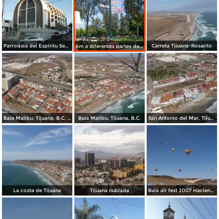
Parroquia del Espiritu Santo, Fracc. Chapultepec
Carreta Tijuana-Rosarito
km a diferentes partes de Mexico
Baja Malibu, Tijuana, B.C. (2)
Baja Malibu, Tijuana, B.C.
San Antonio del Mar, Tijuana, B.C.
La costa de Tijuana
Tijuana nublada
Baja air fest 2007 Hacienda las Delicias (2)