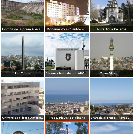
Cortina de la presa Abelardo L Rodríguez
Monumento a Cuauhtemoc y el Hotel Camino Real
Torre Agua Caliente
Las Tijeras
Vicerrectoria de la UABC - Campus Tijuana
Torre Minarete
Universidad Ibero Americana
Fracc. Playas de Tijuana
Entrada al Fracc. Playas de Tijuana