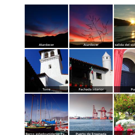
Atardecer
Atardecer
Torre
Fachada interior
Pu
Barco estadounidense Patricia Belle
Puerto de Ensenada
Fu