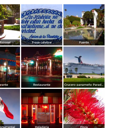
Misional
Frase célebre
Fuente
urante
Restaurante
Crucero panameño Paradise
onumental
Heladería
Flora