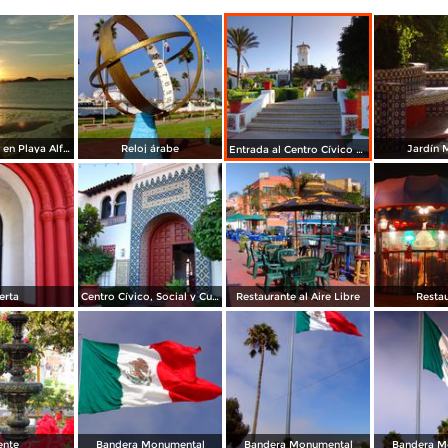
salida del sol en Playa Alfoncinas
Reloj árabe
Jardín 
Entrada al Centro Cívico Riviera
erta
Centro Cívico, Social y Cultural Riviera
Restaurante al Aire Libre
Resta
ente
Bandera Monumental
Bandera Monumental
Bandera M