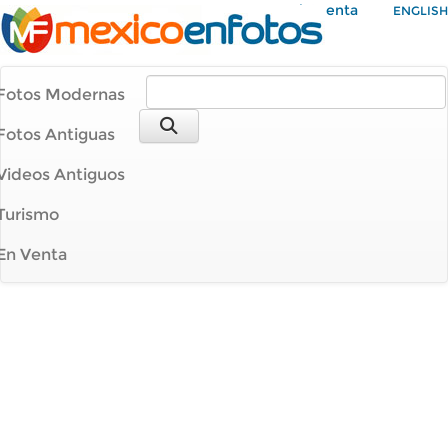
Mi Cuenta
ENGLISH
Fotos Modernas
Fotos Antiguas
Videos Antiguos
Turismo
En Venta