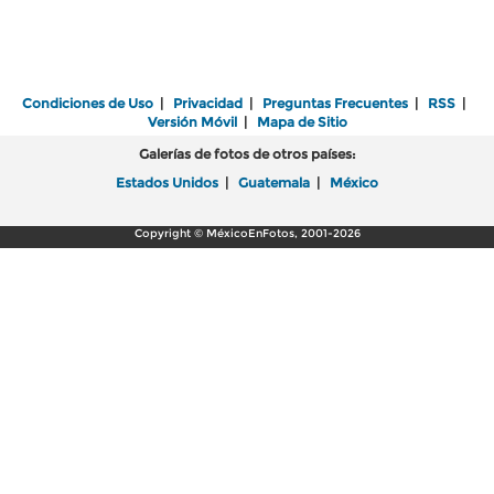
Condiciones de Uso
|
Privacidad
|
Preguntas Frecuentes
|
RSS
|
Versión Móvil
|
Mapa de Sitio
Galerías de fotos de otros países:
Estados Unidos
|
Guatemala
|
México
Copyright © MéxicoEnFotos, 2001-2026