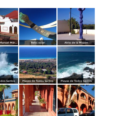
Teatro y cine Manuel Márquez de León
Reloj solar
Atrio de la Misión
odos Santos
Playas de Todos Santos
Playas de Todos Santos