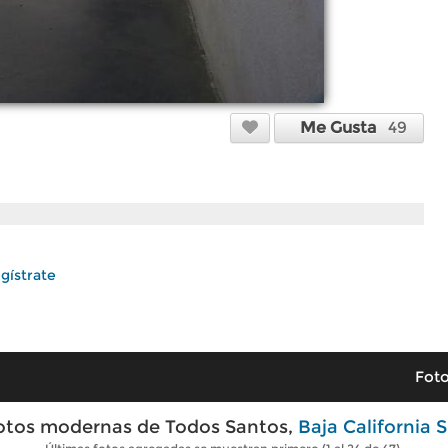
Me Gusta
49
gístrate
Foto
otos modernas de Todos Santos,
Baja California S