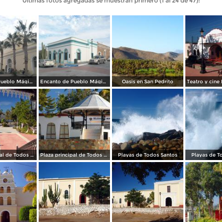
Últimas fotos agregadas se muestran primero (1 al 24 de 47):
Encanto de Pueblo Mágico
Encanto de Pueblo Mágico
Oasis en San Pedrito
Plaza principal de Todos Santos
Plaza principal de Todos Santos
Playas de Todos Santos
Playas de T