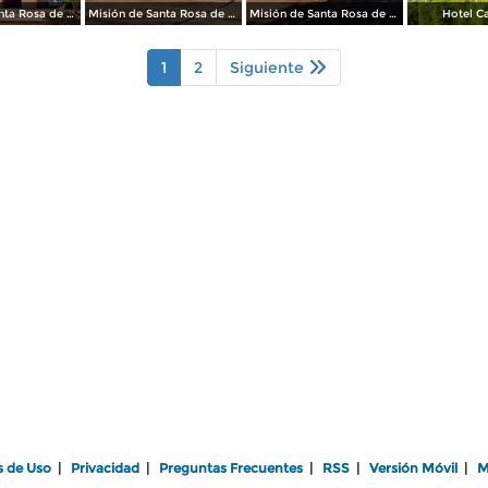
Misión de Santa Rosa de Todos Santos
Misión de Santa Rosa de Todos Santos
Misión de Santa Rosa de Todos Santos
Hotel Ca
1
2
Siguiente
s de Uso
|
Privacidad
|
Preguntas Frecuentes
|
RSS
|
Versión Móvil
|
M