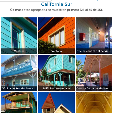
California Sur
Últimas fotos agregadas se muestran primero (25 al 35 de 35):
Ventana
Ventana
Oficina central del Servicio Postal Mexicano
Oficina central del Servicio Postal Mexicano
Edificios comerciales
Casas y fachadas de Santa Rosalía