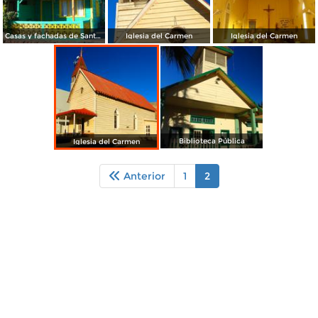
Casas y fachadas de Santa Rosalía
Iglesia del Carmen
Iglesia del Carmen
Biblioteca Pública
Iglesia del Carmen
Anterior
1
2