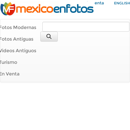
Mi Cuenta
ENGLISH
Fotos Modernas
Fotos Antiguas
Videos Antiguos
Turismo
En Venta