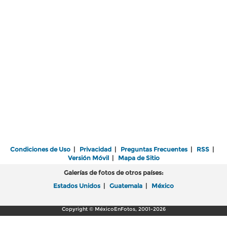
Condiciones de Uso
|
Privacidad
|
Preguntas Frecuentes
|
RSS
|
Versión Móvil
|
Mapa de Sitio
Galerías de fotos de otros países:
Estados Unidos
|
Guatemala
|
México
Copyright © MéxicoEnFotos, 2001-2026