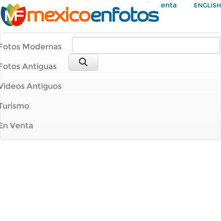
Mi Cuenta
ENGLISH
Fotos Modernas
Fotos Antiguas
Videos Antiguos
Turismo
En Venta