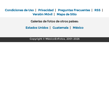
Condiciones de Uso
|
Privacidad
|
Preguntas Frecuentes
|
RSS
|
Versión Móvil
|
Mapa de Sitio
Galerías de fotos de otros países:
Estados Unidos
|
Guatemala
|
México
Copyright © MéxicoEnFotos, 2001-2026