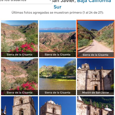
Fotos modernas de San Javier,
Baja California
Sur
Últimas fotos agregadas se muestran primero (1 al 24 de 27):
Sierra de la Giganta
Sierra de la Giganta
Sierra de la Giganta
Sierra de la Giganta
Sierra de la Giganta
Misión de San Javier