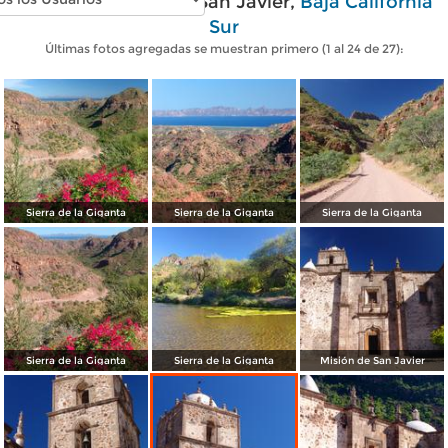
Fotos modernas de San Javier,
Baja California
Sur
Últimas fotos agregadas se muestran primero (1 al 24 de 27):
Sierra de la Giganta
Sierra de la Giganta
Sierra de la Giganta
Sierra de la Giganta
Sierra de la Giganta
Misión de San Javier