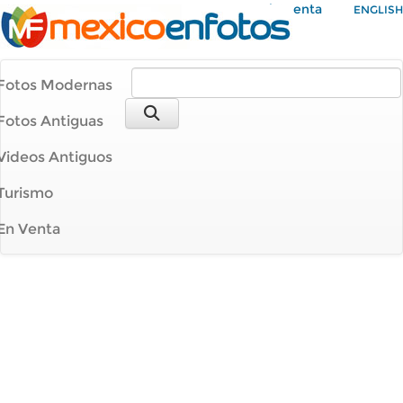
Mi Cuenta
ENGLISH
Fotos Modernas
Fotos Antiguas
Videos Antiguos
Turismo
En Venta