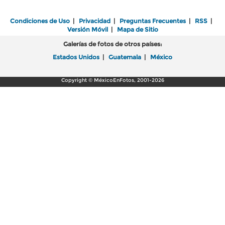
Condiciones de Uso
|
Privacidad
|
Preguntas Frecuentes
|
RSS
|
Versión Móvil
|
Mapa de Sitio
Galerías de fotos de otros países:
Estados Unidos
|
Guatemala
|
México
Copyright © MéxicoEnFotos, 2001-2026