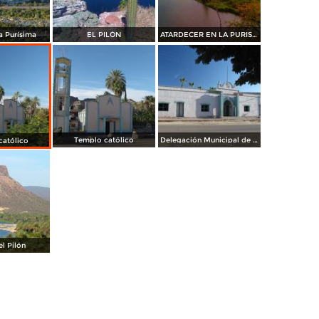
La Purísima
EL PILÓN
ATARDECER EN LA PURISIMA B.C.S.
Templo católico
Delegación Municipal de La Purísima
católico
el Pilón