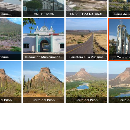
risima
CALLE TIPICA
LA BELLEZA NATURAL
sierra de 
risima
Delegación Municipal de La Purísima
Carretera a La Purísima
Templo 
el Pilón
Cerro del Pilón
Cerro del Pilón
Cerro d