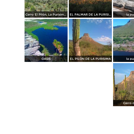
Cerro El Pilón, La Purísima Concepción.
EL PALMAR DE LA PURISIMA
la pu
OASIS
EL PILON DE LA PURISIMA
la pu
Cerro d